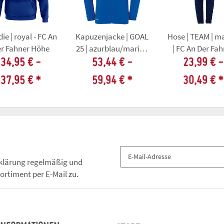
ie | royal - FC An
Kapuzenjacke | GOAL
Hose | TEAM | m
r Fahner Höhe
25 | azurblau/marine
| FC An Der Fa
| FC An Der Fahner
Höhe
34,95 € -
53,44 € -
23,99 € -
Höhe
37,95 €
*
59,94 €
*
30,49 €
*
klärung
regelmäßig und
ortiment per E-Mail zu.