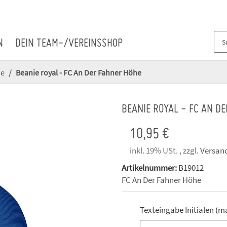
N
DEIN TEAM-/VEREINSSHOP
he
Beanie royal - FC An Der Fahner Höhe
BEANIE ROYAL - FC AN D
10,95 €
inkl. 19% USt. , zzgl.
Versan
Artikelnummer:
B19012
FC An Der Fahner Höhe
Texteingabe Initialen (m
Texteingabe Initialen (m