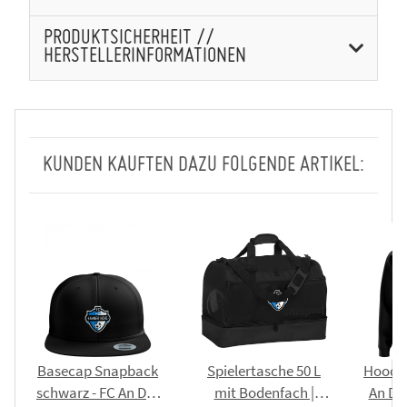
PRODUKTSICHERHEIT //
HERSTELLERINFORMATIONEN
KUNDEN KAUFTEN DAZU FOLGENDE ARTIKEL:
Basecap Snapback
Spielertasche 50 L
Hoodie
schwarz - FC An Der
mit Bodenfach |
An De