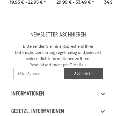
Fahner Höhe
ESSENTIAL - FC An
19,95 € -
22,95 €
*
29,99 € -
33,49 €
*
34,95
Der Fahner Höhe
NEWSLETTER ABONNIEREN
Bitte senden Sie mir entsprechend Ihrer
Datenschutzerklärung
regelmäßig und jederzeit
widerruflich Informationen zu Ihrem
Produktsortiment per E-Mail zu.
Abonnieren
INFORMATIONEN
GESETZL. INFORMATIONEN