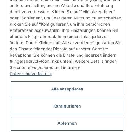
andere uns helfen, unsere Website und Ihre Erfahrung
damit zu verbessern. Klicken Sie auf "Alle akzeptieren"
oder "Schließen", um über deren Nutzung zu entscheiden.
FÜR EUCH UNTERWEGS
Klicken Sie auf "Konfigurieren", um ihre persönlichen
Präferenzen auszuwählen. Ihre Einstellungen können Sie
über das Fingerabdruck-Icon (unten links) jederzeit
ändern. Durch Klicken auf „Alle akzeptieren“ gestatten Sie
den Einsatz folgender Dienste auf unserer Website:
ReCaptcha. Sie können die Einstellung jederzeit ändern
(Fingerabdruck-Icon links unten). Weitere Details finden
Sie unter
Konfigurieren
und in unserer
Vertrag widerrufen
Datenschutzerklärung
.
Alle akzeptieren
Konfigurieren
* Alle Preise inkl. gesetzlicher USt., zzgl.
Versand
© buntstoff GmbH
Besucherzähler: 2802422
Ablehnen
Powered by
JTL-Shop