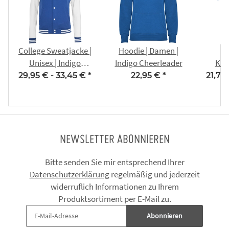
College Sweatjacke |
Hoodie | Damen |
Unisex | Indigo
Indigo Cheerleader
Kin
Cheerleader
Indig
29,95 € -
33,45 €
*
22,95 €
*
21,79
NEWSLETTER ABONNIEREN
Bitte senden Sie mir entsprechend Ihrer
Datenschutzerklärung
regelmäßig und jederzeit
widerruflich Informationen zu Ihrem
Produktsortiment per E-Mail zu.
Abonnieren