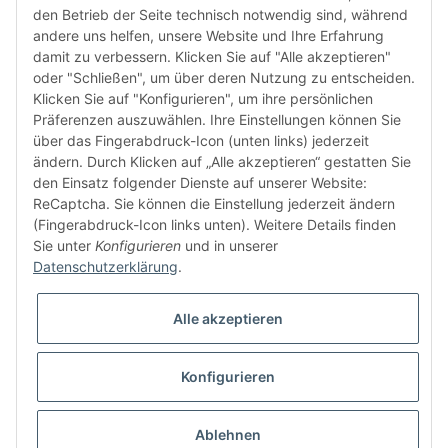
den Betrieb der Seite technisch notwendig sind, während
andere uns helfen, unsere Website und Ihre Erfahrung
damit zu verbessern. Klicken Sie auf "Alle akzeptieren"
oder "Schließen", um über deren Nutzung zu entscheiden.
FÜR EUCH UNTERWEGS
Klicken Sie auf "Konfigurieren", um ihre persönlichen
Präferenzen auszuwählen. Ihre Einstellungen können Sie
über das Fingerabdruck-Icon (unten links) jederzeit
ändern. Durch Klicken auf „Alle akzeptieren“ gestatten Sie
den Einsatz folgender Dienste auf unserer Website:
ReCaptcha. Sie können die Einstellung jederzeit ändern
(Fingerabdruck-Icon links unten). Weitere Details finden
Sie unter
Konfigurieren
und in unserer
Vertrag widerrufen
Datenschutzerklärung
.
Alle akzeptieren
Konfigurieren
* Alle Preise inkl. gesetzlicher USt., zzgl.
Versand
© buntstoff GmbH
Besucherzähler: 2804577
Ablehnen