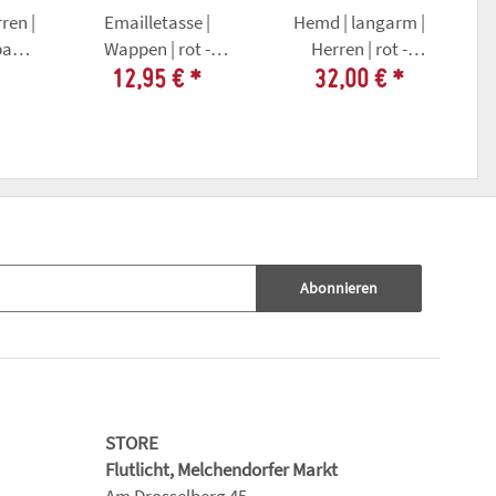
ren |
Emailletasse |
Hemd | langarm |
band
Wappen | rot -
Herren | rot -
Landesverband
Landesverband
12,95 €
*
32,00 €
*
ine
Thüringer
Thüringer
Karnevalvereine
Karnevalvereine
Abonnieren
STORE
Flutlicht, Melchendorfer Markt