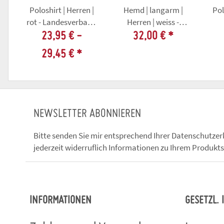
Poloshirt | Herren |
Hemd | langarm |
Pol
rot - Landesverband
Herren | weiss -
Thüringer
Landesverband
L
23,95 € -
32,00 €
*
Karnevalvereine
Thüringer
29,45 €
*
Karnevalvereine
Ka
NEWSLETTER ABONNIEREN
Bitte senden Sie mir entsprechend Ihrer
Datenschutzer
jederzeit widerruflich Informationen zu Ihrem Produkts
INFORMATIONEN
GESETZL.