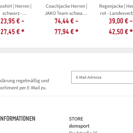
oshirt | Herren |
Coachjacke Herren |
Regenjacke | Her
schwarz -
JAKO Team schwarz |
rot - Landesver
andesverband
Landesverband
Thüringer
23,95 € -
74,44 € -
39,00 € -
Thüringer
Thüringer
Karnevalvere
27,45 €
*
77,94 €
*
42,50 €
*
rnevalvereine
Karnevalvereine
klärung
regelmäßig und
ortiment per E-Mail zu.
STORE
 INFORMATIONEN
domsport