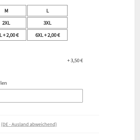
M
L
2XL
3XL
L
+ 2,00 €
6XL
+ 2,00 €
+ 3,50 €
alen
len
e
(DE - Ausland abweichend)