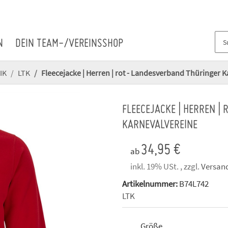
N
DEIN TEAM-/VEREINSSHOP
IK
LTK
Fleecejacke | Herren | rot - Landesverband Thüringer 
FLEECEJACKE | HERREN |
KARNEVALVEREINE
34,95 €
ab
inkl. 19% USt. , zzgl.
Versan
Artikelnummer:
B74L742
LTK
Größe