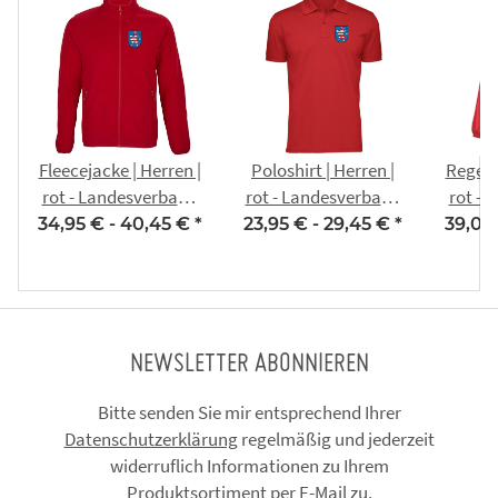
Fleecejacke | Herren |
Poloshirt | Herren |
Regenj
rot - Landesverband
rot - Landesverband
rot - 
Thüringer
Thüringer
T
34,95 € -
40,45 €
*
23,95 € -
29,45 €
*
39,00
Karnevalvereine
Karnevalvereine
Karn
NEWSLETTER ABONNIEREN
Bitte senden Sie mir entsprechend Ihrer
Datenschutzerklärung
regelmäßig und jederzeit
widerruflich Informationen zu Ihrem
Produktsortiment per E-Mail zu.