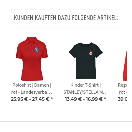
KUNDEN KAUFTEN DAZU FOLGENDE ARTIKEL:
Poloshirt | Damen |
Kinder T-Shirt |
Regenj
rot - Landesverband
STANLEY/STELLA Mini
rot - 
Thüringer
Creator | schwarz |
T
23,95 € -
27,45 €
*
13,49 € -
16,99 €
*
39,00
Karnevalvereine
Eisenberger
Karn
Faschingsclub e.V.