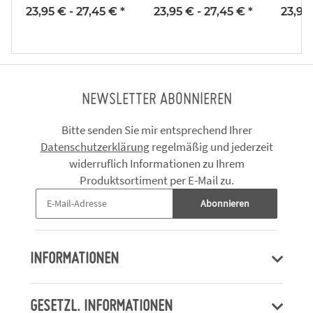
Landesverband
Landesverband
T
23,95 € -
27,45 €
*
23,95 € -
27,45 €
*
23,95
Thüringer
Thüringer
Karn
Karnevalvereine
Karnevalvereine
NEWSLETTER ABONNIEREN
Bitte senden Sie mir entsprechend Ihrer
Datenschutzerklärung
regelmäßig und jederzeit
widerruflich Informationen zu Ihrem
Produktsortiment per E-Mail zu.
Abonnieren
INFORMATIONEN
GESETZL. INFORMATIONEN