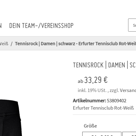
N
DEIN TEAM-/VEREINSSHOP
Weiß
Tennisrock | Damen | schwarz - Erfurter Tennisclub Rot-Wei
TENNISROCK | DAMEN | S
33,29 €
ab
inkl. 19% USt. , zzgl.
Versan
Artikelnummer:
53809402
Erfurter Tennisclub Rot-Weiß
Größe